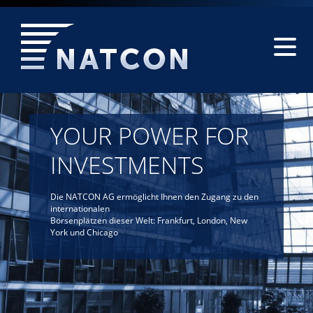
YOUR
POWER
FOR
INVESTMENTS
Die NATCON AG ermöglicht Ihnen den Zugang zu den
internationalen
Börsenplätzen dieser Welt: Frankfurt, London, New
York und Chicago