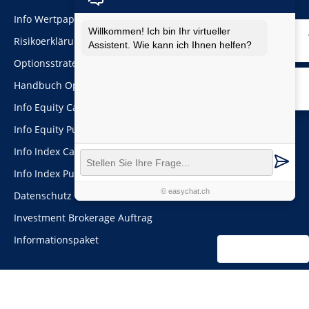
Navigation
Info Wertpapiere
Willkommen! Ich bin Ihr virtueller
überspringen
Risikoerklärung Optionen
Assistent. Wie kann ich Ihnen helfen?
Optionsstrategien
Handbuch Optionen
Info Equity Call
Info Equity Put
Info Index Call
Info Index Put
© easychat.ch
Datenschutz
Investment Brokerage Auftrag
Informationspaket
Cookies
© 2026 NATCON AG | Web & SEO:
Gunter Zahn Internet Consult
Cookie-Einstellungen bearbeiten