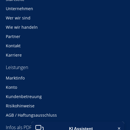
überspringen
Unternehmen
Wer wir sind
Wie wir handeln
Partner
Kontakt
Karriere
Leistungen
Navigation
Marktinfo
überspringen
Konto
Kundenbetreuung
Risikohinweise
AGB / Haftungsausschluss
Infos als PDF
×
KI Assistent